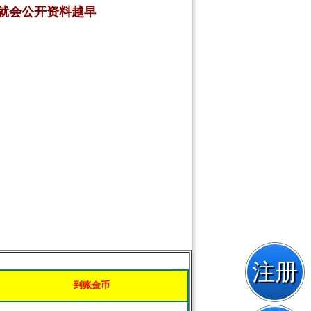
手就会公开资料越早
注册
到账金币