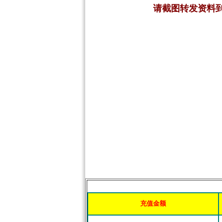
请截图转发资料到
充值金额