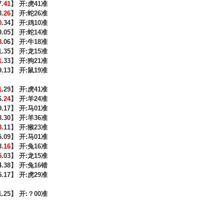
7.
41
】 开:虎41准
8.
26
】 开:蛇26准
0
.34】 开:鸡10准
29.05】 开:蛇14准
8
.06】 开:牛18准
11.35】 开:龙15准
1
.33】 开:狗21准
49.13】 开:鼠19准
1
.29】 开:虎41准
6.
24
】 开:羊24准
29.17】 开:马01准
18.30】 开:羊36准
3
.11】 开:猴23准
45.09】 开:马01准
8.
16
】 开:兔16准
5
.03】 开:龙15准
4.38】 开:兔16错
.05.17】 开:虎29准
1.25】 开:？00准