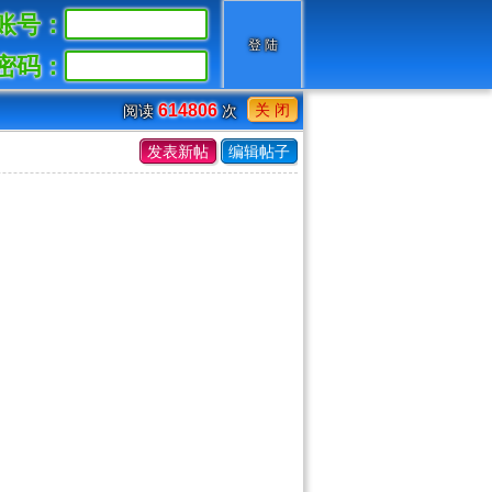
账号：
密码：
关 闭
614806
阅读
次
发表新帖
编辑帖子