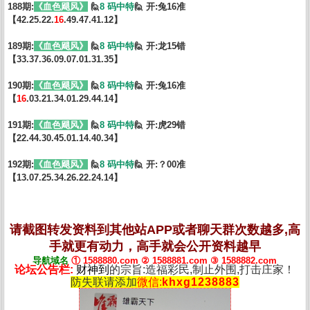
188期:
《血色飓风》
🙋
8 码中特
🙋 开:兔16准
【42.25.22.
16
.49.47.41.12】
189期:
《血色飓风》
🙋
8 码中特
🙋 开:龙15错
【33.37.36.09.07.01.31.35】
190期:
《血色飓风》
🙋
8 码中特
🙋 开:兔16准
【
16
.03.21.34.01.29.44.14】
191期:
《血色飓风》
🙋
8 码中特
🙋 开:虎29错
【22.44.30.45.01.14.40.34】
192期:
《血色飓风》
🙋
8 码中特
🙋 开:？00准
【13.07.25.34.26.22.24.14】
请截图转发资料到其他站APP或者聊天群次数越多,高
手就更有动力，高手就会公开资料越早
导航域名
① 1588880.com ② 1588881.com ③ 1588882.com
论坛公告栏:
财神到
的宗旨:造福彩民,制止外围,打击庄家！
防失联请添加
微信:
khxg1238883