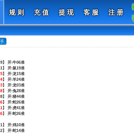
规 则
充 值
提 现
客 服
注 册
手
.49】 开:牛06准
31】 开:鼠19准
15
】 开:龙15准
24
】 开:羊24准
03
】 开:龙03准
28
】 开:兔28准
.28】 开:猪44准
26
】 开:蛇26准
41
】 开:虎41准
26
】 开:蛇26准
.21】 开:鸡10准
.22】 开:蛇14准