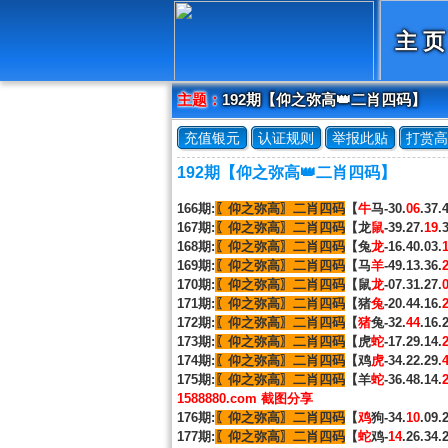
主 页
主题：
192期【仰之弥高👑二肖四码】
充值银元
认证规则
举报此贴
打赏高
192期【仰之弥高👑二肖四码】
166期:
〖仰之弥高〗
二肖四码
【
牛
马-30.
06
.37
167期:
〖仰之弥高〗
二肖四码
【龙
鼠
-39.27.
19
.
168期:
〖仰之弥高〗
二肖四码
【兔
龙
-16.40.03.
169期:
〖仰之弥高〗
二肖四码
【马
羊
-49.13.36.
170期:
〖仰之弥高〗
二肖四码
【鼠
龙
-07.31.27.
171期:
〖仰之弥高〗
二肖四码
【猪
兔
-20.44.16.
172期:
〖仰之弥高〗
二肖四码
【
猪
兔-32.
44
.16
173期:
〖仰之弥高〗
二肖四码
【虎
蛇
-17.29.14.
174期:
〖仰之弥高〗
二肖四码
【鸡
虎
-34.22.29.
175期:
〖仰之弥高〗
二肖四码
【羊
蛇
-36.48.14.
1588880.com 截图分享
176期:
〖仰之弥高〗
二肖四码
【
鸡
狗-34.
10
.09
177期:
〖仰之弥高〗
二肖四码
【
蛇
鸡-
14
.26.34