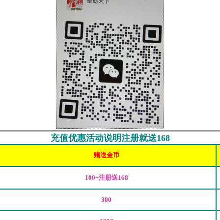
充值优惠活动说明注册就送168
赠送金币
100+注册送168
300