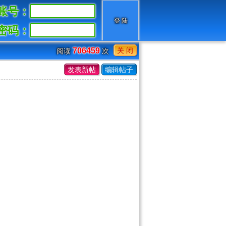
账号：
密码：
关 闭
706459
阅读
次
发表新帖
编辑帖子