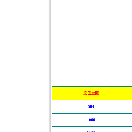
充值金额
500
1000