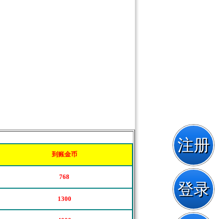
注册
到账金币
768
登录
1300