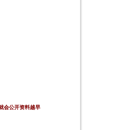
手就会公开资料越早