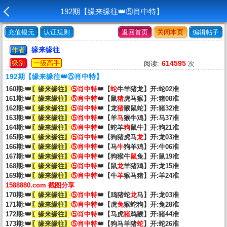
192期【缘来缘往👑⑤肖中特】
充值银元
认证规则
返回首页
关闭本页
编辑帖子
缘来缘往
作者
级别
一级高手
614595
阅读:
次
192期【缘来缘往👑⑤肖中特】
160期:👑
〖缘来缘往〗
⑤肖中特
👑【
蛇
牛羊猪龙】开:蛇02准
161期:👑
〖缘来缘往〗
⑤肖中特
👑【鼠
猪
虎马猴】开:猪08准
162期:👑
〖缘来缘往〗
⑤肖中特
👑【龙
猪
猴鼠蛇】开:猪32准
163期:👑
〖缘来缘往〗
⑤肖中特
👑【羊
马
猴牛鸡】开:马37准
164期:👑
〖缘来缘往〗
⑤肖中特
👑【蛇羊
狗
鼠牛】开:狗21准
165期:👑
〖缘来缘往〗
⑤肖中特
👑【狗猪虎马
龙
】开:龙03准
166期:👑
〖缘来缘往〗
⑤肖中特
👑【马
牛
狗羊鸡】开:牛06准
167期:👑
〖缘来缘往〗
⑤肖中特
👑【狗猴牛
鼠
兔】开:鼠19准
168期:👑
〖缘来缘往〗
⑤肖中特
👑【鼠
龙
羊猪鸡】开:龙15准
169期:👑
〖缘来缘往〗
⑤肖中特
👑【牛
羊
猴马猪】开:羊24准
1588880.com 截图分享
170期:👑
〖缘来缘往〗
⑤肖中特
👑【鸡猪蛇
龙
马】开:龙03准
171期:👑
〖缘来缘往〗
⑤肖中特
👑【虎
兔
猴蛇狗】开:兔28准
172期:👑
〖缘来缘往〗
⑤肖中特
👑【马虎
猪
鸡猴】开:猪44准
173期:👑
〖缘来缘往〗
⑤肖中特
👑【狗马羊猪
蛇
】开:蛇26准