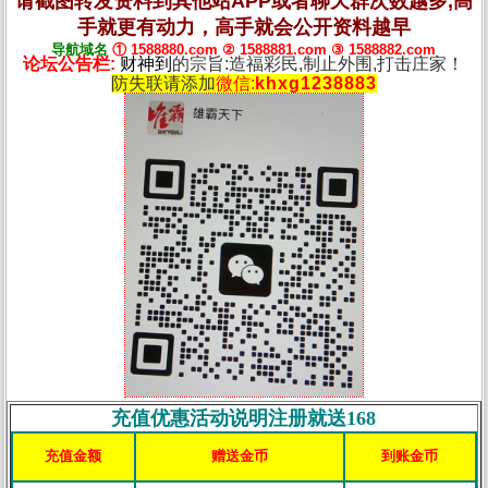
请截图转发资料到其他站APP或者聊天群次数越多,高
手就更有动力，高手就会公开资料越早
导航域名
① 1588880.com ② 1588881.com ③ 1588882.com
论坛公告栏:
财神到
的宗旨:造福彩民,制止外围,打击庄家！
防失联请添加
微信:
khxg1238883
充值优惠活动说明注册就送168
充值金额
赠送金币
到账金币