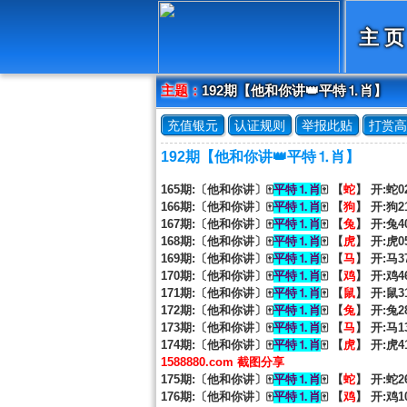
主 页
主题：
192期【他和你讲👑平特⒈肖】
充值银元
认证规则
举报此贴
打赏高
192期【他和你讲👑平特⒈肖】
165期:〔他和你讲〕🀄
平特⒈肖
🀄 【
蛇
】 开:蛇0
166期:〔他和你讲〕🀄
平特⒈肖
🀄 【
狗
】 开:狗2
167期:〔他和你讲〕🀄
平特⒈肖
🀄 【
兔
】 开:兔4
168期:〔他和你讲〕🀄
平特⒈肖
🀄 【
虎
】 开:虎0
169期:〔他和你讲〕🀄
平特⒈肖
🀄 【
马
】 开:马3
170期:〔他和你讲〕🀄
平特⒈肖
🀄 【
鸡
】 开:鸡4
171期:〔他和你讲〕🀄
平特⒈肖
🀄 【
鼠
】 开:鼠3
172期:〔他和你讲〕🀄
平特⒈肖
🀄 【
兔
】 开:兔2
173期:〔他和你讲〕🀄
平特⒈肖
🀄 【
马
】 开:马1
174期:〔他和你讲〕🀄
平特⒈肖
🀄 【
虎
】 开:虎4
1588880.com 截图分享
175期:〔他和你讲〕🀄
平特⒈肖
🀄 【
蛇
】 开:蛇2
176期:〔他和你讲〕🀄
平特⒈肖
🀄 【
鸡
】 开:鸡1