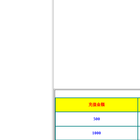
充值金额
500
1000