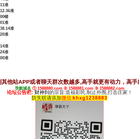
11准
12.36准
00错
01准
38.14准
20准
14准
24准
00准
其他站APP或者聊天群次数越多,高手就更有动力，高
导航域名
① 1588880.com ② 1588881.com ③ 1588882.com
论坛公告栏:
财神到
的宗旨:造福彩民,制止外围,打击庄家！
防失联请添加
微信:
khxg1238883