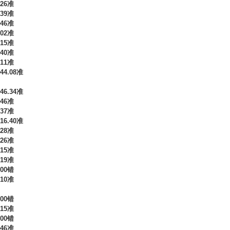
26准
39准
46准
02准
15准
40准
11准
44.08准
46.34准
46准
37准
16.40准
28准
26准
15准
19准
00错
10准
00错
15准
00错
46准