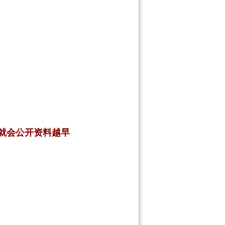
手就会公开资料越早