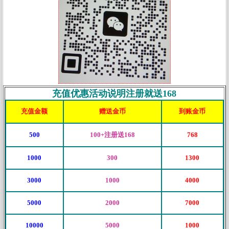
充值优惠活动说明注册就送168
充值金额
赠送金币
到账金币
500
100+注册送168
768
1000
300
1300
3000
1000
4000
5000
2000
7000
10000
5000
1000