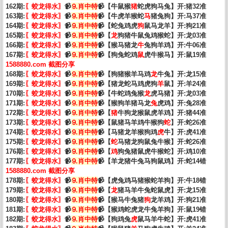
162期:
〖蛟龙得水〗
📹
⒐肖中特
📹【牛鼠猴
猪
蛇虎狗马兔】开:猪32准
163期:
〖蛟龙得水〗
📹
⒐肖中特
📹【牛虎羊猴蛇
马
猪兔狗】开:马37准
164期:
〖蛟龙得水〗
📹
⒐肖中特
📹【蛇兔鸡虎
狗
鼠马龙羊】开:狗21准
165期:
〖蛟龙得水〗
📹
⒐肖中特
📹【
龙
狗猪牛鼠兔鸡猴蛇】开:龙03准
166期:
〖蛟龙得水〗
📹
⒐肖中特
📹【猴马猪龙
牛
兔狗羊鸡】开:牛06准
167期:
〖蛟龙得水〗
📹
⒐肖中特
📹【狗兔蛇鸡
鼠
虎牛猴马】开:鼠19准
1588880.com 截图分享
168期:
〖蛟龙得水〗
📹
⒐肖中特
📹【狗猪猴羊马鸡
龙
牛兔】开:龙15准
169期:
〖蛟龙得水〗
📹
⒐肖中特
📹【猪龙蛇马鸡虎狗
羊
鼠】开:羊24准
170期:
〖蛟龙得水〗
📹
⒐肖中特
📹【牛蛇鸡兔猴
龙
虎马猪】开:龙03准
171期:
〖蛟龙得水〗
📹
⒐肖中特
📹【猴狗羊猪马龙
兔
虎鸡】开:兔28准
172期:
〖蛟龙得水〗
📹
⒐肖中特
📹【
猪
牛狗龙猴鼠虎羊鸡】开:猪44准
173期:
〖蛟龙得水〗
📹
⒐肖中特
📹【鼠猪马羊鸡牛猴狗
蛇
】开:蛇26准
174期:
〖蛟龙得水〗
📹
⒐肖中特
📹【马猪龙羊猴狗鸡
虎
牛】开:虎41准
175期:
〖蛟龙得水〗
📹
⒐肖中特
📹【
蛇
马猪龙狗鼠兔牛猴】开:蛇26准
176期:
〖蛟龙得水〗
📹
⒐肖中特
📹【
鸡
狗兔猪鼠虎牛猴蛇】开:鸡10准
177期:
〖蛟龙得水〗
📹
⒐肖中特
📹【羊龙猪牛兔马狗鼠鸡】开:蛇14错
1588880.com 截图分享
178期:
〖蛟龙得水〗
📹
⒐肖中特
📹【虎兔鸡马猪猴蛇羊狗】开:牛18错
179期:
〖蛟龙得水〗
📹
⒐肖中特
📹【
龙
猪马羊牛兔蛇鼠虎】开:龙15准
180期:
〖蛟龙得水〗
📹
⒐肖中特
📹【猴马牛兔猪
狗
龙羊鸡】开:狗21准
181期:
〖蛟龙得水〗
📹
⒐肖中特
📹【猴鸡蛇虎龙牛兔羊狗】开:鼠19错
182期:
〖蛟龙得水〗
📹
⒐肖中特
📹【狗鸡兔
虎
鼠马羊牛蛇】开:虎41准