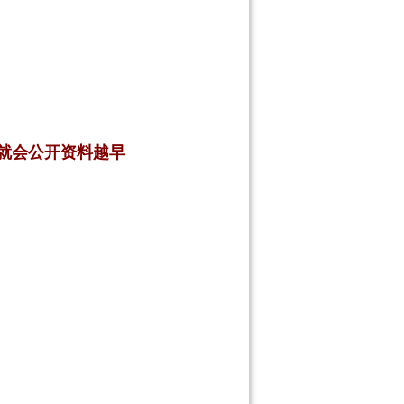
手就会公开资料越早